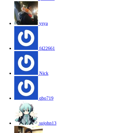
ysya
f422661
Nick
qbo719
sujohn13