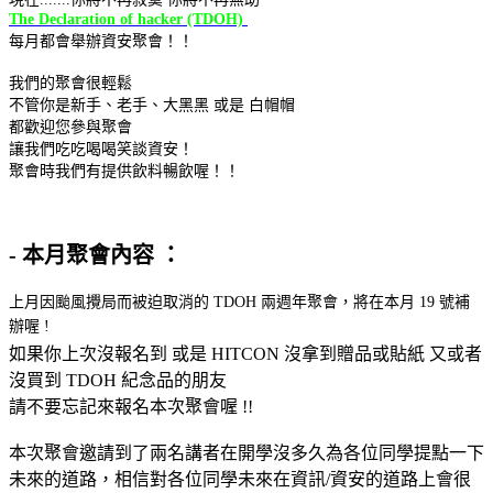
The Declaration of hacker (TDOH)
每月都會舉辦資安聚會！！
我們的聚會很輕鬆
不管你是新手、老手、大黑黑 或是 白帽帽
都歡迎您參與聚會
讓我們吃吃喝喝笑談資安！
聚會時我們有提供飲料暢飲喔！！
- 本月聚會內容 ：
上月因颱風攪局而被迫取消的 TDOH 兩週年聚會，將在本月 19 號補
辦喔 !
如果你上次沒報名到 或是 HITCON 沒拿到贈品或貼紙 又或者
沒買到 TDOH 紀念品的朋友
請不要忘記來報名本次聚會喔 !!
本次聚會邀請到了兩名講者在開學沒多久為各位同學提點一下
未來的道路，相信對各位同學未來在資訊/資安的道路上會很