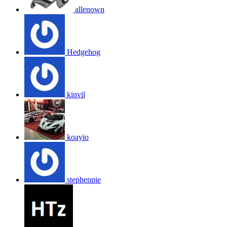
allenown
Hedgehog
kinvil
koayio
stephenpie