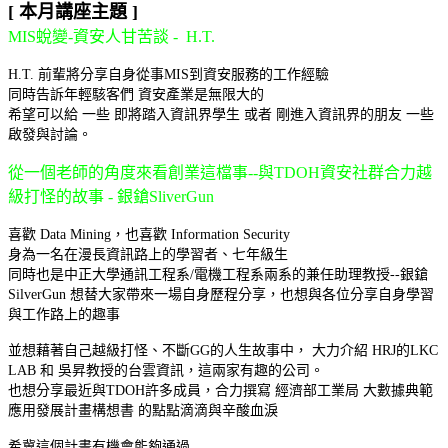
[ 本月講座主題 ]
MIS蛻變-資安人甘苦談 - H.T.
H.T. 前輩將分享自身從事MIS到資安服務的工作經驗
同時告訴年輕駭客們 資安產業是無限大的
希望可以給 一些 即將踏入資訊界學生 或者 剛進入資訊界的朋友 一些
啟發與討論。
從一個老師的角度來看創業這檔事--與TDOH資安社群合力越
級打怪的故事 - 銀鎗SliverGun
喜歡 Data Mining，也喜歡 Information Security
身為一名在漫長資訊路上的學習者、七年級生
同時也是中正大學通訊工程系/電機工程系兩系的兼任助理教授--銀鎗
SilverGun 想替大家帶來一場自身歷程分享，也想與各位分享自身學習
與工作路上的趣事
並想藉著自己越級打怪、不斷GG的人生故事中， 大力介紹 HRJ的LKC
LAB 和 吳昇教授的台雲資訊，這兩家有趣的公司。
也想分享最近與TDOH許多成員，合力撰寫 經濟部工業局 大數據典範
應用發展計畫構想書 的點點滴滴與辛酸血淚
希冀這個計畫有機會能夠通過