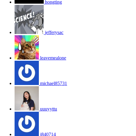
hongting
jefferysac
leavemealone
michael85731
uuuyyttu
j840714