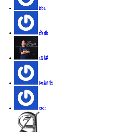
hba
爺爺
蛋糕
阮韞澂
ctor