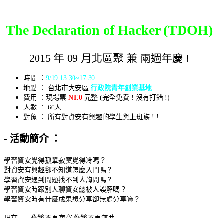
The Declaration of Hacker (TDOH)
2015 年 09 月北區聚 兼 兩週年慶 !
時間 ：
9/19 13:30~17:30
地點 ： 台北市大安區
行政院青年創業基地
費用 ：現場票
NT.0
元整 (完全免費 ! 沒有打錯 !)
人數 ： 60人
對象 ： 所有對資安有興趣的學生與上班族 ! !
- 活動簡介 ：
學習資安覺得孤單寂寞覺得冷嗎？
對資安有興趣卻不知道怎麼入門嗎？
學習資安遇到問題找不到人詢問嗎？
學習資安時跟別人聊資安總被人誤解嗎？
學習資安時有什麼成果想分享卻無處分享嘛？
現在.......你將不再寂寞 你將不再無助